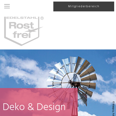
Mitgliederbereich
Deko & Design
© Malajscy, AdobeStock