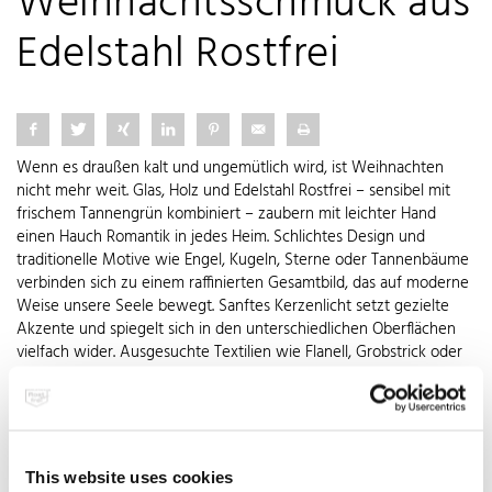
Weihnachtsschmuck aus
Edelstahl Rostfrei
Wenn es draußen kalt und ungemütlich wird, ist Weihnachten
nicht mehr weit. Glas, Holz und Edelstahl Rostfrei – sensibel mit
frischem Tannengrün kombiniert – zaubern mit leichter Hand
einen Hauch Romantik in jedes Heim. Schlichtes Design und
traditionelle Motive wie Engel, Kugeln, Sterne oder Tannenbäume
verbinden sich zu einem raffinierten Gesamtbild, das auf moderne
Weise unsere Seele bewegt. Sanftes Kerzenlicht setzt gezielte
Akzente und spiegelt sich in den unterschiedlichen Oberflächen
vielfach wider. Ausgesuchte Textilien wie Flanell, Grobstrick oder
auch nostalgische Spitzenstoffe geben die persönliche Prise
Gefühl dazu.
Leuchter und weihnachtliche Formen aus hochwertigem Edelstahl
This website uses cookies
Rostfrei mit Qualitätssiegel übernehmen in diesen Arrangements