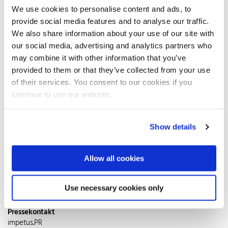
die Hauptrolle. Das international geschützte Markenzeichen
We use cookies to personalise content and ads, to
garantiert lange Freude an dem Weihnachtsschmuck. Ob
provide social media features and to analyse our traffic.
kunstfertig aus Draht gebogen, geschmiedet oder per Laser
We also share information about your use of our site with
geschnitten – die Auswahl ist groß und für jeden Geldbeutel
our social media, advertising and analytics partners who
etwas Passendes dabei. So vielfältig die Techniken, so
may combine it with other information that you’ve
variantenreich die Dekoration: Standfiguren, filigrane Hänger oder
provided to them or that they’ve collected from your use
Kerzenhalter aus dem rostfreien Stahl reflektieren das Licht und
of their services. You consent to our cookies if you
lenken alle Blicke auf sich. Deckelgläser oder Vasen aus Klarglas
geben Kugeln oder kleinen Skulpturen auf Moos oder Holzblöcken
continue to use our website.
einen großen Auftritt. Hochglanzpolierter Christbaumschmuck
interpretiert nordische Formensprache neu. Im Zusammenspiel mit
dunklem Holz schafft matt gebürsteter Edelstahl spannungsreiche
Show details
Kontraste. Stilisierte Adventskränze aus Edelstahl Rostfrei
verbinden formale Einfachheit mit Tradition. Kombiniert mit Kerzen
oder Bändern in schlichtem Weiß bringen sie dezente Festlichkeit
Allow all cookies
in jeden Raum. Zweige mit roten Beeren oder Kugeln geben der
kühlen Strenge des Metalls eine nostalgische Note.
Use necessary cookies only
Pressekontakt
impetus.PR