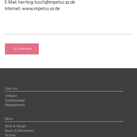
E-Mail: herrling-tusch@impetus-pr.de
Internet: www.impetus-pr.de
To Overview
Über uns
Verband
Qualitätssiegel
Mitgliedschaft
News
Deko & Design
Bauen & Renovieren
Technik