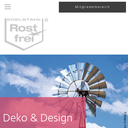
Mitgliederbereich
Deko & Design
© Malajscy, AdobeStock