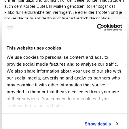
untrennbar dazu und tut nicht nur der Seele, sondern laut Studien
auch dem Körper Gutes. In Maßen genossen, soll er sogar das
Risiko für Herzkrankheiten verringern. Je edler der Tropfen und je
größer die Auswahl, desto wichtiger ist jedoch die richtige
Lagerung. Der heimische Kühlschrank oder Keller werden den
Anforderungen der sensiblen Rebensäfte auf Dauer nicht gerecht.
Kein Wunder, dass immer mehr Weinfreunde sich einen
Weinkühlschrank für das eigene Zuhause gönnen. Mit
This website uses cookies
unterschiedlichen Temperaturzonen lässt er sich präzise auf die
perfekte Temperatur für Weiß- und Rotweine einstellen. Eine
We use cookies to personalise content and ads, to
große Auswahl bietet für jeden Bedarf und jedes Portemonnaie
provide social media features and to analyse our traffic.
das richtige Modell. So ist für jede noch so ausgefallene
We also share information about your use of our site with
Weinsammlung die sichere Lagerung gewährleistet. Beim Kauf
our social media, advertising and analytics partners who
sollte man auf einstellbare Luftfeuchtigkeit und Schutz der Weine
vor UV-Strahlung achten. Viele Weinkühlschränke haben eine
may combine it with other information that you’ve
Glastür. Sie sollte aus hochwertigem Glas bestehen, das UV-
provided to them or that they’ve collected from your use
Strahlen filtert. Weinkühlschränke ermöglichen zudem eine
of their services. You consent to our cookies if you
liegende Position der Flaschen, sodass auch bei längerer Lagerung
continue to use our website.
der Korken nicht austrocknet. Empfehlenswert sind überdies ein
Aktivkohlefilter, der den Innenraum vor Fremdgerüchen und
Schimmelsporen schützt, sowie ein Ventilator, der eine konkrete
Show details
Temperatur im Schrank gewährleistet. Eine Alarmfunktion, um