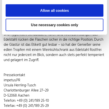
Temperaturschwankungen anzuzeigen, und ein Schloss als
Kindersicherung runden Sicherheit und Komfort für den edlen
Allow all cookies
Tropfen ab. Damit der Weinkühlschrank nicht nur sicher, sondern
auch schick in Schale ist, sorgt ein Korpus aus Edelstahl Rostfrei für
das entscheidende Plus. Er verleiht dem Weinkühlschrank nicht
Use necessary cookies only
nur einen stylischen Look, sondern macht ihn auch pflegeleicht
und hygienisch. Schubladen, Türen und Weinzahnstangen aus
Edelstahl rücken die Flaschen sicher in die richtige Position. Durch
die Glastür ist das Etikett gut lesbar – so hat der Genießer seine
edlen Tropfen mit einem Weinkühlschrank aus Edelstahl Rostfrei
nicht nur jederzeit im Blick, sondern auch stets perfekt temperiert
und gelagert im Zugriff.
Pressekontakt
impetus.PR
Ursula Herrling-Tusch
Charlottenburger Allee 27–29
D-52068 Aachen
Telefon: +49 (0) 241/189 25-10
Telefax: +49 (0) 241/189 25-29