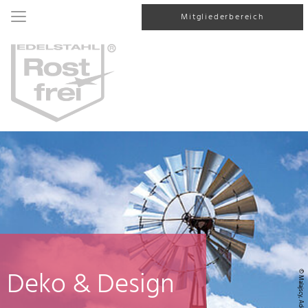
Mitgliederbereich
Deko & Design
© Malajscy, AdobeStock