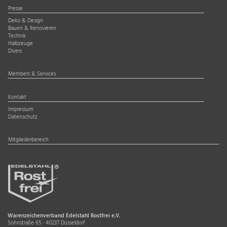
Presse
Deko & Design
Bauen & Renovieren
Technik
Halbzeuge
Divers
Members & Services
Kontakt
Impressum
Datenschutz
Mitgliederbereich
Warenzeichenverband Edelstahl Rostfrei e.V.
Sohnstraße 65 · 40237 Düsseldorf