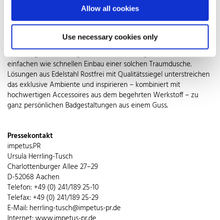
Edelstahl Rostfrei unterstreichen die elegante Optik. Als filigrane
Allow all cookies
Linienentwässerung gewährleisten sie neben perfekter Hygiene
und langer Lebensdauer auch optimale Einpassung in den
jeweiligen Bodenbelag. Eine Vielzahl an Komplettsystemen mit
Use necessary cookies only
perfekt aufeinander abgestimmten Komponenten ermöglicht bei
Sanierung, Renovierung oder Modernisierung einen ebenso
einfachen wie schnellen Einbau einer solchen Traumdusche.
Lösungen aus Edelstahl Rostfrei mit Qualitätssiegel unterstreichen
das exklusive Ambiente und inspirieren – kombiniert mit
hochwertigen Accessoires aus dem begehrten Werkstoff – zu
ganz persönlichen Badgestaltungen aus einem Guss.
Pressekontakt
impetus.PR
Ursula Herrling-Tusch
Charlottenburger Allee 27–29
D-52068 Aachen
Telefon: +49 (0) 241/189 25-10
Telefax: +49 (0) 241/189 25-29
E-Mail: herrling-tusch@impetus-pr.de
Internet: www.impetus-pr.de