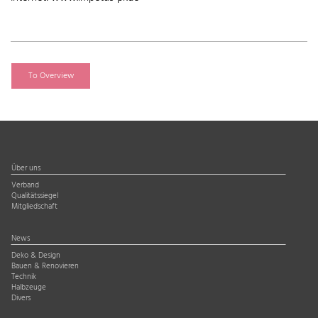
To Overview
Über uns
Verband
Qualitätssiegel
Mitgliedschaft
News
Deko & Design
Bauen & Renovieren
Technik
Halbzeuge
Divers