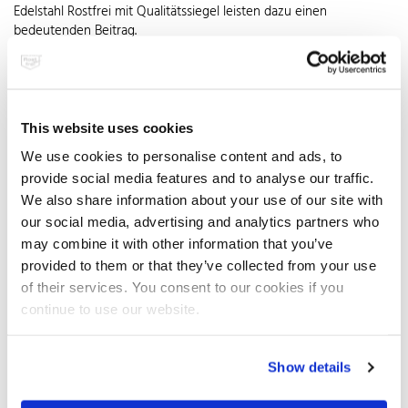
Edelstahl Rostfrei mit Qualitätssiegel leisten dazu einen
bedeutenden Beitrag.
Nur auf Körperreinigung ausgelegtes Duschen war gestern, heute
wird daraus ein stimmungsabhängiges Ritual. Transparente
Leichtigkeit, luxuriöser Komfort und edles Design machen den
Aufenthalt in der Duschkabine zum sinnlichen Wassererlebnis
This website uses cookies
nach Lust und Laune. Während eine Dampfdusche Gesundheit
We use cookies to personalise content and ads, to
und Wellness fördert, verschafft ein Regenbrausekopf
provide social media features and to analyse our traffic.
Entspannung pur. Mit einer wasserfallähnlichen Schwalldusche
hingegen ist der Vitalitätskick sicher. Markante Duschpaneele aus
We also share information about your use of our site with
matt gebürstetem oder hochglänzend poliertem Edelstahl
our social media, advertising and analytics partners who
verdeutlichen den Wandel der Armaturen vom
may combine it with other information that you’ve
Gebrauchsgegenstand zum Designobjekt. Für ihre dauerhaft
provided to them or that they’ve collected from your use
makellose Optik und einfache Reinigung sorgen Hightech-
of their services. You consent to our cookies if you
Beschichtungen. Hochbegehrt sind heute bodengleiche Duschen,
continue to use our website.
die jedes Bad großzügig und exklusiv wirken lassen. Die fehlende
Kante macht den Einstieg komfortabel und schafft ein Plus an
Bewegungsfreiheit, das man nicht erst mit fortschreitendem Alter
Show details
zu schätzen weiß. Auch die bequeme Reinigung begründet die
Beliebtheit dieser Lösung. Nahezu unsichtbare Ablaufsysteme aus