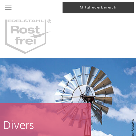
Mitgliederbereich
Divers
© Malajscy, AdobeStock