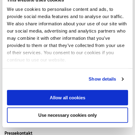
filigranen Schneidmesser im Handumdrehen kleine
Knoblauchwürfel. Köstlicher Abschluss jeder Pizza ist eine feine
We use cookies to personalise content and ads, to
Schicht aus hochwertigem Parmesan oder Pecorino. Mit der
provide social media features and to analyse our traffic.
Anschaffung einer hochwertigen Parmesanreibe aus Edelstahl
We also share information about your use of our site with
Rostfrei landet der Käse auch wirklich auf der Pizza und das
our social media, advertising and analytics partners who
Messer nicht im Finger. Ihre Reibfläche sorgt für gleichmäßige
may combine it with other information that you’ve
Raspel und der integrierte Aufbewahrungsbehälter fängt sie
sicher auf.
provided to them or that they’ve collected from your use
of their services. You consent to our cookies if you
Für Vegetarier liegt Gemüsepasta voll im Trend. Koch dich kringelig
continue to use our website.
heißt für sie das Motto, wenn sie einen Spiralschneider aus
Edelstahl benutzen. Denn er verwandelt Zucchini, Möhre oder
Aubergine in feine Gemüsefäden, die zusammen mit
Show details
Tomatensauce, Tofu, Pfeffer und Parmesan zum echten
Gaumenkitzler werden. In der Kürze liegt ja bekanntlich die
Würze: Mit Küchenhelfern aus Edelstahl Rostfrei verleihen
Allow all cookies
Hobbyköche mit wenigen Handgriffen dem Lieblingsgericht den
letzten Pfiff, und es bleibt mehr Zeit zum gemeinsamen
Schlemmen.
Use necessary cookies only
Pressekontakt