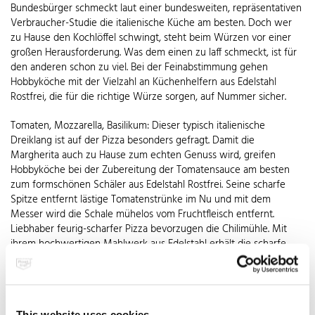
Bundesbürger schmeckt laut einer bundesweiten, repräsentativen
Verbraucher-Studie die italienische Küche am besten. Doch wer
zu Hause den Kochlöffel schwingt, steht beim Würzen vor einer
großen Herausforderung. Was dem einen zu laff schmeckt, ist für
den anderen schon zu viel. Bei der Feinabstimmung gehen
Hobbyköche mit der Vielzahl an Küchenhelfern aus Edelstahl
Rostfrei, die für die richtige Würze sorgen, auf Nummer sicher.
Tomaten, Mozzarella, Basilikum: Dieser typisch italienische
Dreiklang ist auf der Pizza besonders gefragt. Damit die
Margherita auch zu Hause zum echten Genuss wird, greifen
Hobbyköche bei der Zubereitung der Tomatensauce am besten
zum formschönen Schäler aus Edelstahl Rostfrei. Seine scharfe
Spitze entfernt lästige Tomatenstrünke im Nu und mit dem
Messer wird die Schale mühelos vom Fruchtfleisch entfernt.
Liebhaber feurig-scharfer Pizza bevorzugen die Chilimühle. Mit
ihrem hochwertigen Mahlwerk aus Edelstahl erhält die scharfe
Schote den richtigen Dreh. Das würzige i-Tüpfelchen ist für die
meisten Genießer Knoblauch. Damit seine Zubereitung zum
geruchsfreien Genuss wird, gehört ein Knoblauchschneider aus
nichtrostendem Stahl in jede Küche. Er zaubert mit seinem
This website uses cookies