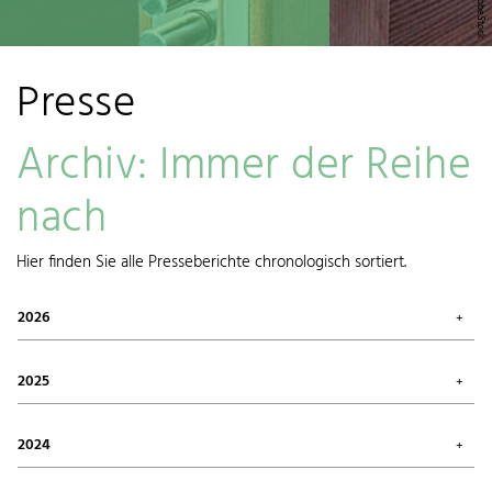
Presse
Archiv: Immer der Reihe
nach
Hier finden Sie alle Presseberichte chronologisch sortiert.
2026
Juli 2026 (1)
Mai 2026 (3)
2025
April 2026 (1)
März 2026 (1)
Oktober 2025 (2)
Januar 2026 (1)
August 2025 (1)
2024
Juni 2025 (1)
Mai 2025 (1)
Dezember 2024 (1)