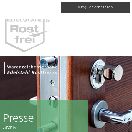
Mitgliederbereich
Presse
© srki66, AdobeStock
Archiv