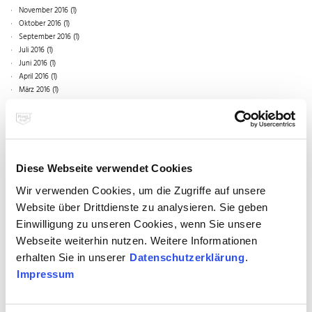
November 2016 (1)
Juni 2017 (1)
Oktober 2016 (1)
Mai 2017 (1)
September 2016 (1)
Februar 2017 (2)
Juli 2016 (1)
Januar 2017 (1)
Juni 2016 (1)
April 2016 (1)
März 2016 (1)
Februar 2016 (2)
2015
November 2015 (1)
Diese Webseite verwendet Cookies
Oktober 2015 (1)
2014
Wir verwenden Cookies, um die Zugriffe auf unsere
August 2015 (2)
Mai 2015 (2)
Dezember 2014 (3)
Website über Drittdienste zu analysieren. Sie geben
April 2015 (1)
November 2014 (2)
Einwilligung zu unseren Cookies, wenn Sie unsere
2013
März 2015 (3)
Juli 2014 (1)
Webseite weiterhin nutzen. Weitere Informationen
Februar 2015 (2)
Februar 2014 (2)
Dezember 2013 (1)
erhalten Sie in unserer
Datenschutzerklärung
.
November 2013 (1)
2012
September 2013 (1)
Impressum
August 2013 (2)
Dezember 2012 (1)
April 2013 (2)
November 2012 (1)
2011