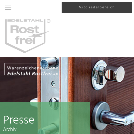
Mitgliederbereich
Presse
© srki66, AdobeStock
Archiv