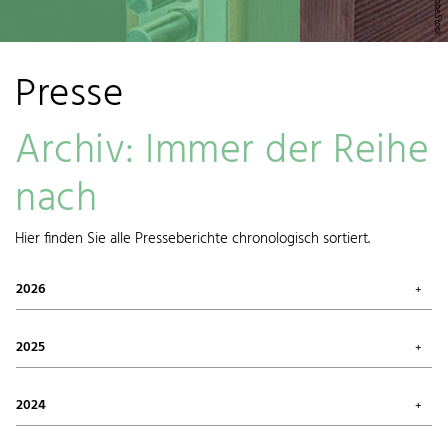
Presse
Archiv: Immer der Reihe
nach
Hier finden Sie alle Presseberichte chronologisch sortiert.
2026
Juli 2026 (1)
Mai 2026 (3)
2025
April 2026 (1)
März 2026 (1)
Oktober 2025 (2)
Januar 2026 (1)
August 2025 (1)
2024
Juni 2025 (1)
Mai 2025 (1)
Dezember 2024 (1)