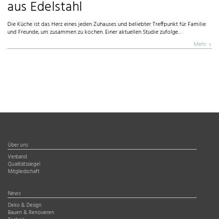
aus Edelstahl
Die Küche ist das Herz eines jeden Zuhauses und beliebter Treffpunkt für Familie
und Freunde, um zusammen zu kochen. Einer aktuellen Studie zufolge…
Mehr
Über uns
Verband
Qualitätssiegel
Mitgliedschaft
News
Deko & Design
Bauen & Renovieren