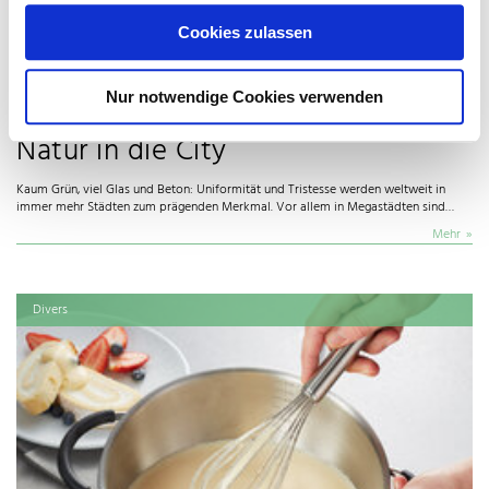
Cookies zulassen
Nur notwendige Cookies verwenden
Fassaden und Wände bringen
Natur in die City
Kaum Grün, viel Glas und Beton: Uniformität und Tristesse werden weltweit in
immer mehr Städten zum prägenden Merkmal. Vor allem in Megastädten sind…
Mehr
Divers