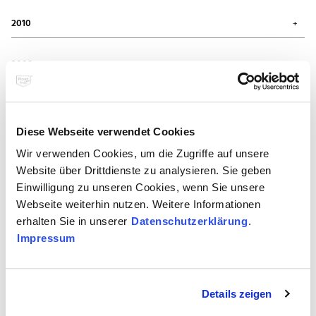
Mai 2012 (4)
November 2011 (3)
Januar 2012 (1)
Juli 2011 (1)
2010
Mai 2011 (1)
März 2011 (1)
Dezember 2010 (1)
November 2010 (1)
2009
August 2010 (2)
Juli 2010 (1)
Dezember 2009 (1)
Mai 2010 (3)
September 2009 (1)
2008
April 2010 (1)
Juli 2009 (1)
Juni 2009 (1)
Oktober 2008 (4)
Diese Webseite verwendet Cookies
April 2009 (2)
x
Nachrichten aus 1/2019
März 2009 (2)
Wir verwenden Cookies, um die Zugriffe auf unsere
Februar 2009 (1)
Website über Drittdienste zu analysieren. Sie geben
Es sind 3 Presseberichte verfügbar
Einwilligung zu unseren Cookies, wenn Sie unsere
Webseite weiterhin nutzen. Weitere Informationen
erhalten Sie in unserer
Datenschutzerklärung
.
Bauen & Renovieren
Impressum
Details zeigen