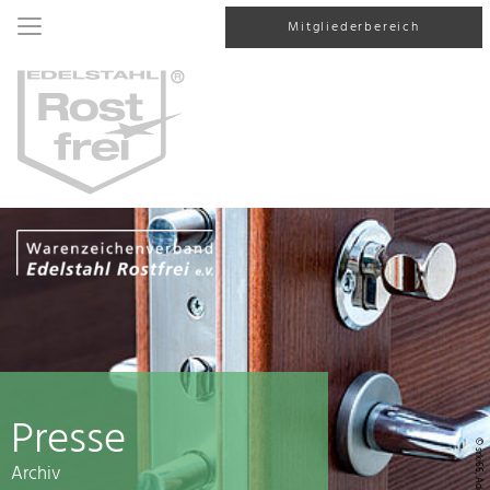
Mitgliederbereich
Presse
© srki66, AdobeStock
Archiv