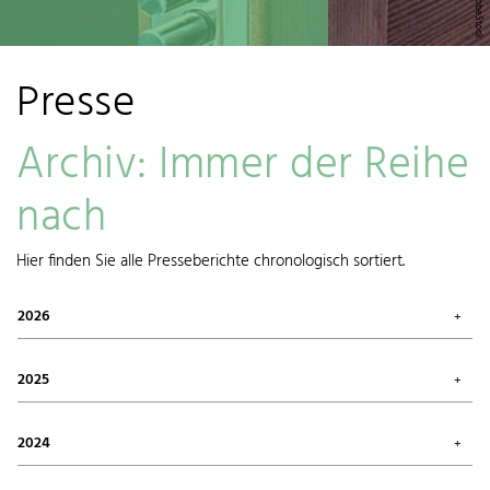
Presse
Archiv: Immer der Reihe
nach
Hier finden Sie alle Presseberichte chronologisch sortiert.
2026
Juli 2026 (1)
Mai 2026 (3)
2025
April 2026 (1)
März 2026 (1)
Oktober 2025 (2)
Januar 2026 (1)
August 2025 (1)
2024
Juni 2025 (1)
Mai 2025 (1)
Dezember 2024 (1)