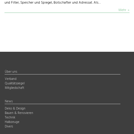
und Filter, Speicher und Spiegel, Botschafter und Adressat. Als…
Mehr
Über uns
Verband
Qualitätssiegel
Mitgliedschaft
News
Deko & Design
Bauen & Renovieren
Technik
Halbzeuge
Divers