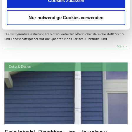
Cookies zulassen
In den Hauptrollen: Richtige
Nur notwendige Cookies verwenden
Legierung und Oberfläche
Die zeitgemäße Gestaltung stark frequentierter öffentlicher Bereiche stellt Stadt-
und Landschaftsplaner vor die Quadratur des Kreises. Funktional und…
Mehr
Deko & Design