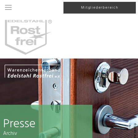
Mitgliederbereich
Presse
© srki66, AdobeStock
Archiv