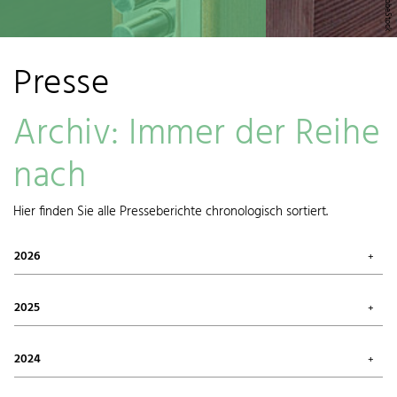
Presse
Archiv: Immer der Reihe
nach
Hier finden Sie alle Presseberichte chronologisch sortiert.
2026
Juli 2026 (1)
Mai 2026 (3)
2025
April 2026 (1)
März 2026 (1)
Oktober 2025 (2)
Januar 2026 (1)
August 2025 (1)
2024
Juni 2025 (1)
Mai 2025 (1)
Dezember 2024 (1)