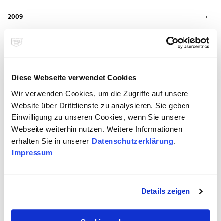
Dezember 2010 (1)
November 2010 (1)
2009
August 2010 (2)
Juli 2010 (1)
Dezember 2009 (1)
Mai 2010 (3)
September 2009 (1)
2008
April 2010 (1)
Juli 2009 (1)
Juni 2009 (1)
Oktober 2008 (4)
April 2009 (2)
x
Nachrichten aus 11/2011
März 2009 (2)
Diese Webseite verwendet Cookies
Februar 2009 (1)
Wir verwenden Cookies, um die Zugriffe auf unsere
Es sind 3 Presseberichte verfügbar
Website über Drittdienste zu analysieren. Sie geben
Einwilligung zu unseren Cookies, wenn Sie unsere
Webseite weiterhin nutzen. Weitere Informationen
Deko & Design
erhalten Sie in unserer
Datenschutzerklärung
.
Impressum
Details zeigen