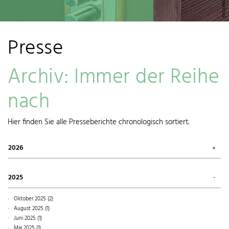
Presse
Archiv: Immer der Reihe
nach
Hier finden Sie alle Presseberichte chronologisch sortiert.
2026
Juli 2026 (1)
Mai 2026 (3)
2025
April 2026 (1)
März 2026 (1)
Oktober 2025 (2)
Januar 2026 (1)
August 2025 (1)
Juni 2025 (1)
Mai 2025 (1)