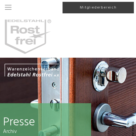
Mitgliederbereich
Presse
© srki66, AdobeStock
Archiv