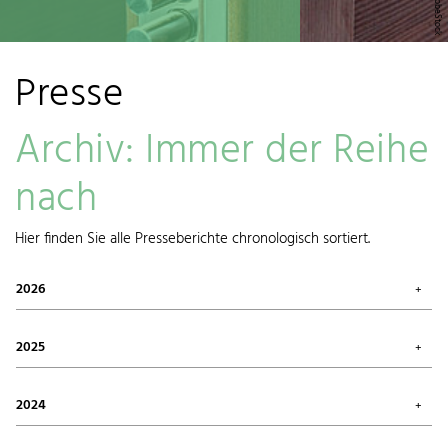
Presse
Archiv: Immer der Reihe
nach
Hier finden Sie alle Presseberichte chronologisch sortiert.
2026
Juli 2026 (1)
Mai 2026 (3)
2025
April 2026 (1)
März 2026 (1)
Oktober 2025 (2)
Januar 2026 (1)
August 2025 (1)
2024
Juni 2025 (1)
Mai 2025 (1)
Dezember 2024 (1)