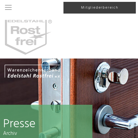
Mitgliederbereich
Presse
© srki66, AdobeStock
Archiv