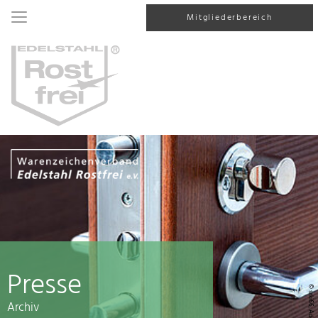
Mitgliederbereich
Presse
© srki66, AdobeStock
Archiv