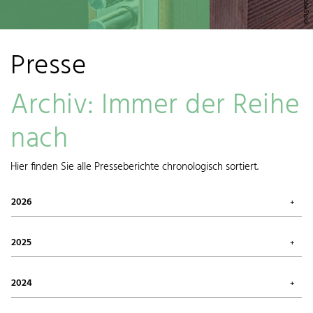
Presse
Archiv: Immer der Reihe
nach
Hier finden Sie alle Presseberichte chronologisch sortiert.
2026
Juli 2026 (1)
Mai 2026 (3)
2025
April 2026 (1)
März 2026 (1)
Oktober 2025 (2)
Januar 2026 (1)
August 2025 (1)
2024
Juni 2025 (1)
Mai 2025 (1)
Dezember 2024 (1)