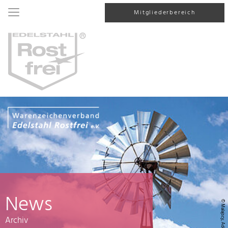
Mitgliederbereich
News
© Malajscy, AdobeStock
Archiv