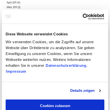
April 2011 (4)
März 2011 (2)
Januar 2011 (1)
2010
November 2010 (3)
Diese Webseite verwendet Cookies
Oktober 2010 (2)
2009
Wir verwenden Cookies, um die Zugriffe auf unsere
September 2010 (1)
Website über Drittdienste zu analysieren. Sie geben
Juli 2010 (1)
April 2009 (1)
Juni 2010 (1)
Einwilligung zu unseren Cookies, wenn Sie unsere
2008
Mai 2010 (5)
Webseite weiterhin nutzen. Weitere Informationen
März 2010 (1)
November 2008 (4)
erhalten Sie in unserer
Datenschutzerklärung
.
Oktober 2008 (1)
x
Nachrichten aus 6/2011
Impressum
Technik
Details zeigen
Cookies zulassen