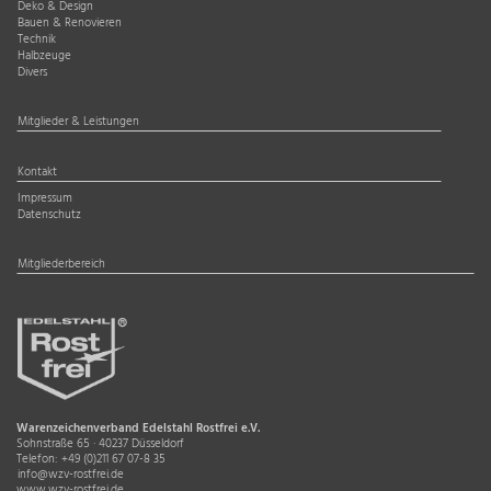
Deko & Design
Bauen & Renovieren
Technik
Halbzeuge
Divers
Mitglieder & Leistungen
Kontakt
Impressum
Datenschutz
Mitgliederbereich
Warenzeichenverband Edelstahl Rostfrei e.V.
Sohnstraße 65 · 40237 Düsseldorf
Telefon:
+49 (0)211 67 07-8 35
info@wzv-rostfrei.de
www.wzv-rostfrei.de