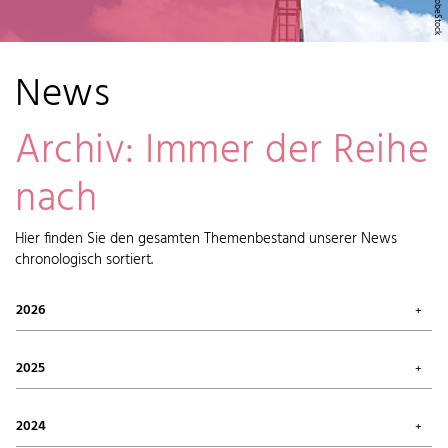
News
Archiv: Immer der Reihe
nach
Hier finden Sie den gesamten Themenbestand unserer News
chronologisch sortiert.
2026
Juli 2026 (1)
Mai 2026 (2)
2025
April 2026 (6)
Februar 2026 (6)
Oktober 2025 (1)
Januar 2026 (7)
September 2025 (4)
2024
August 2025 (7)