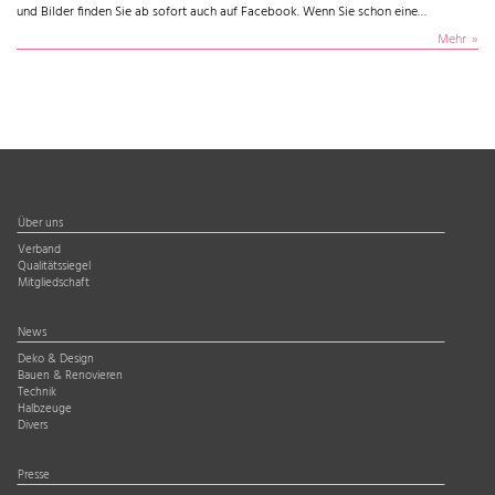
und Bilder finden Sie ab sofort auch auf Facebook. Wenn Sie schon eine…
Mehr
Über uns
Verband
Qualitätssiegel
Mitgliedschaft
News
Deko & Design
Bauen & Renovieren
Technik
Halbzeuge
Divers
Presse