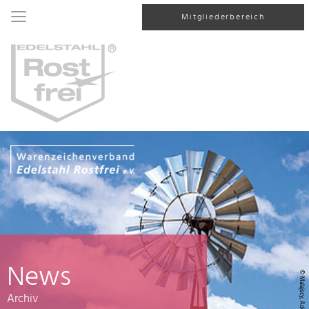
Mitgliederbereich
News
© Malajscy, AdobeStock
Archiv