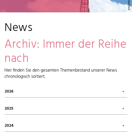
News
Archiv: Immer der Reihe
nach
Hier finden Sie den gesamten Themenbestand unserer News
chronologisch sortiert.
2026
Juli 2026 (1)
Mai 2026 (2)
2025
April 2026 (6)
Februar 2026 (6)
Oktober 2025 (1)
Januar 2026 (7)
September 2025 (4)
2024
August 2025 (7)