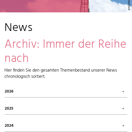
News
Archiv: Immer der Reihe
nach
Hier finden Sie den gesamten Themenbestand unserer News
chronologisch sortiert.
2026
Juli 2026 (1)
Mai 2026 (2)
2025
April 2026 (6)
Februar 2026 (6)
Oktober 2025 (1)
Januar 2026 (7)
September 2025 (4)
2024
August 2025 (7)