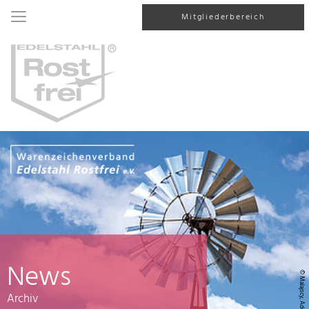
Mitgliederbereich
News
© Malajscy, AdobeStock
Archiv