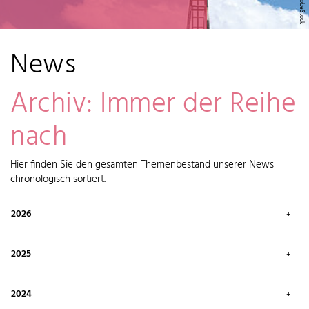
News
Archiv: Immer der Reihe
nach
Hier finden Sie den gesamten Themenbestand unserer News
chronologisch sortiert.
2026
Juli 2026 (1)
Mai 2026 (2)
2025
April 2026 (6)
Februar 2026 (6)
Oktober 2025 (1)
Januar 2026 (7)
September 2025 (4)
2024
August 2025 (7)