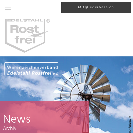
Mitgliederbereich
News
© Malajscy, AdobeStock
Archiv