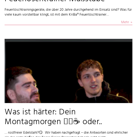
Feuerlöschtrainingsgeräte, die über 20 Jahre durchgehend im Einsatz sind? Was für
viele kaum vorstellbar klingt, ist mit dem KriBa® Feuerlöschtrainer…
Mehr
Was ist härter: Dein
Montagmorgen 😵‍💫☕️ oder..
… rostfreier Edelstahl?😏 Wir haben nachgefragt – die Antworten sind ehrlicher