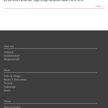
als der erste Kaffee des Tages Einige Passanten haben's echt nicht…
Mehr
Über uns
Verband
Qualitätssiegel
Mitgliedschaft
News
Deko & Design
Bauen & Renovieren
Technik
Halbzeuge
Divers
Presse
Deko & Design