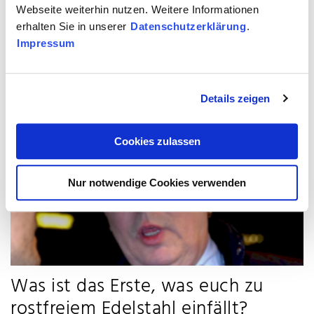
Webseite weiterhin nutzen. Weitere Informationen
Welches Material wärst Du?
erhalten Sie in unserer
Datenschutzerklärung
.
Impressum
Wenn Du ein Material wärst – würdest Du lieber Holz 🌳sein oder Edelstahl ✨ ?
Natürlich wurde diskutiert und argumentiert: Team rustikal 🤎 vs.Team…
Mehr
Details zeigen
Cookies zulassen
Nur notwendige Cookies verwenden
Was ist das Erste, was euch zu
rostfreiem Edelstahl einfällt?