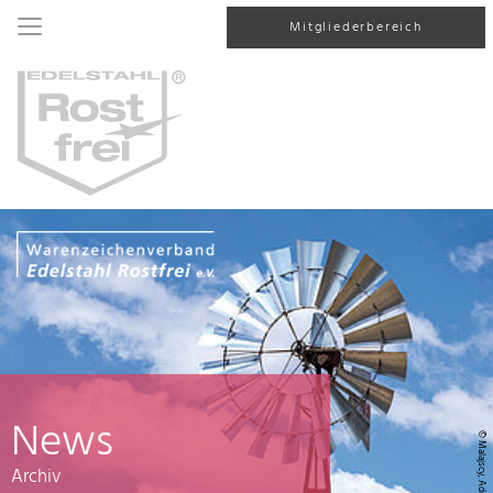
Mitgliederbereich
News
© Malajscy, AdobeStock
Archiv