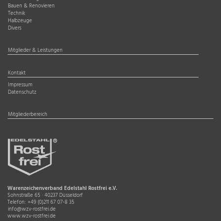
Bauen & Renovieren
Technik
Halbzeuge
Divers
Mitglieder & Leistungen
Kontakt
Impressum
Datenschutz
Mitgliederbereich
Warenzeichenverband Edelstahl Rostfrei e.V.
Sohnstraße 65 · 40237 Düsseldorf
Telefon:
+49 (0)211 67 07-8 35
info@wzv-rostfrei.de
www.wzv-rostfrei.de