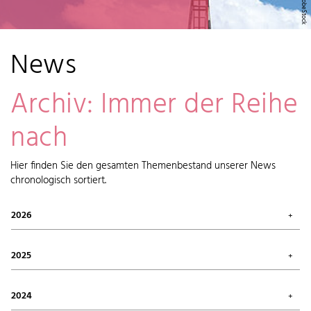
News
Archiv: Immer der Reihe
nach
Hier finden Sie den gesamten Themenbestand unserer News
chronologisch sortiert.
2026
Juli 2026 (1)
Mai 2026 (2)
2025
April 2026 (6)
Februar 2026 (6)
Oktober 2025 (1)
Januar 2026 (7)
September 2025 (4)
2024
August 2025 (7)