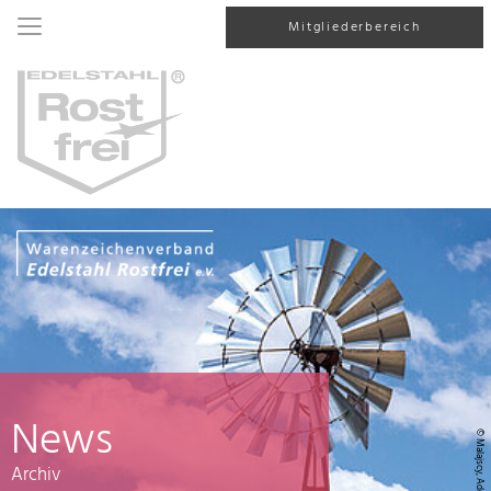
Mitgliederbereich
News
© Malajscy, AdobeStock
Archiv