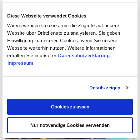
Diese Webseite verwendet Cookies
Wir verwenden Cookies, um die Zugriffe auf unsere
...wenn Du an Edelstahl denkst?
Website über Drittdienste zu analysieren. Sie geben
Einwilligung zu unseren Cookies, wenn Sie unsere
Was fällt euch als Erstes ein, wenn ihr an rostfreiem Edelstahl denkt? Die
Webseite weiterhin nutzen. Weitere Informationen
Antworten… unerwartet ehrlich 😄auf Instagram
erhalten Sie in unserer
Datenschutzerklärung
.
Mehr
Impressum
Details zeigen
Cookies zulassen
Nur notwendige Cookies verwenden