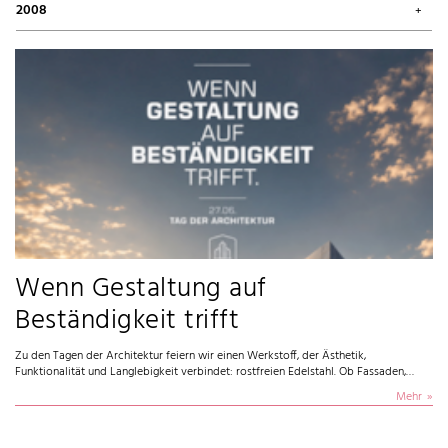
2008
März 2011 (2)
Mai 2010 (5)
Januar 2011 (1)
März 2010 (1)
November 2008 (4)
Oktober 2008 (1)
Wenn Gestaltung auf
Beständigkeit trifft
Zu den Tagen der Architektur feiern wir einen Werkstoff, der Ästhetik,
Funktionalität und Langlebigkeit verbindet: rostfreien Edelstahl. Ob Fassaden,…
Mehr