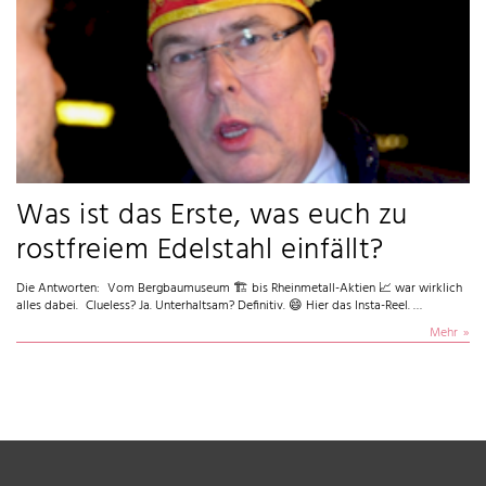
Was ist das Erste, was euch zu
rostfreiem Edelstahl einfällt?
Die Antworten: Vom Bergbaumuseum 🏗️ bis Rheinmetall-Aktien 📈 war wirklich
alles dabei. Clueless? Ja. Unterhaltsam? Definitiv. 😄 Hier das Insta-Reel. …
Mehr