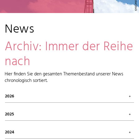
News
Archiv: Immer der Reihe
nach
Hier finden Sie den gesamten Themenbestand unserer News
chronologisch sortiert.
2026
Juli 2026 (1)
Mai 2026 (2)
2025
April 2026 (6)
Februar 2026 (6)
Oktober 2025 (1)
Januar 2026 (7)
September 2025 (4)
2024
August 2025 (7)