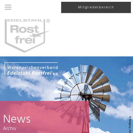
Mitgliederbereich
News
© Malajscy, AdobeStock
Archiv