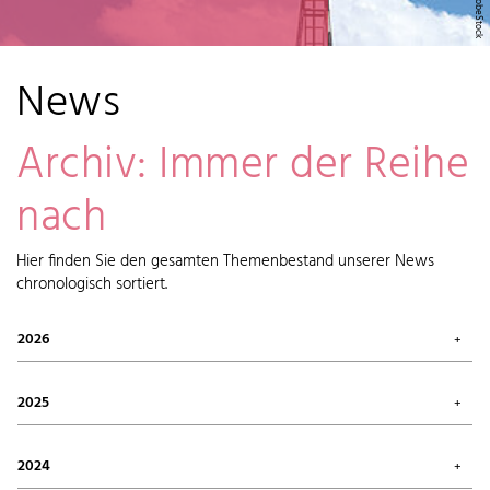
News
Archiv: Immer der Reihe
nach
Hier finden Sie den gesamten Themenbestand unserer News
chronologisch sortiert.
2026
Juli 2026 (1)
Mai 2026 (2)
2025
April 2026 (6)
Februar 2026 (6)
Oktober 2025 (1)
Januar 2026 (7)
September 2025 (4)
2024
August 2025 (7)