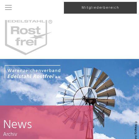
Mitgliederbereich
News
© Malajscy, AdobeStock
Archiv