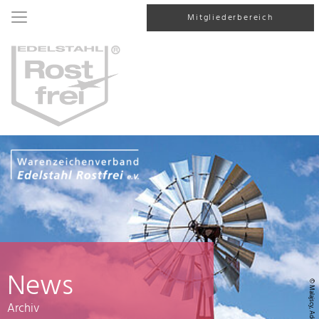
Mitgliederbereich
News
© Malajscy, AdobeStock
Archiv