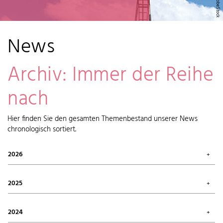
News
Archiv: Immer der Reihe
nach
Hier finden Sie den gesamten Themenbestand unserer News
chronologisch sortiert.
2026
Juli 2026 (1)
Mai 2026 (2)
2025
April 2026 (6)
Februar 2026 (6)
Oktober 2025 (1)
Januar 2026 (7)
September 2025 (4)
2024
August 2025 (7)