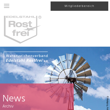
Mitgliederbereich
News
© Malajscy, AdobeStock
Archiv