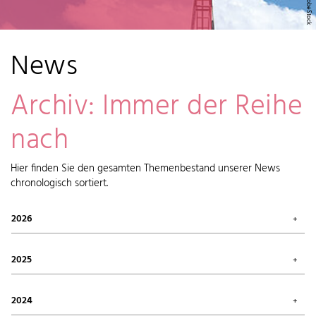
News
Archiv: Immer der Reihe
nach
Hier finden Sie den gesamten Themenbestand unserer News
chronologisch sortiert.
2026
Juli 2026 (1)
Mai 2026 (2)
2025
April 2026 (6)
Februar 2026 (6)
Oktober 2025 (1)
Januar 2026 (7)
September 2025 (4)
2024
August 2025 (7)