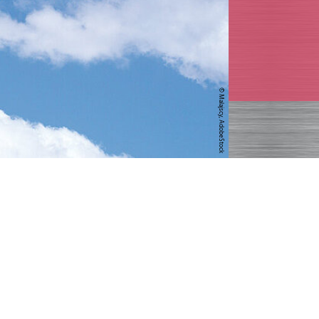
© Malajscy, AdobeStock