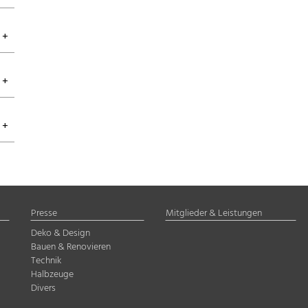
Presse
Mitglieder & Leistungen
Deko & Design
Bauen & Renovieren
Technik
Halbzeuge
Divers