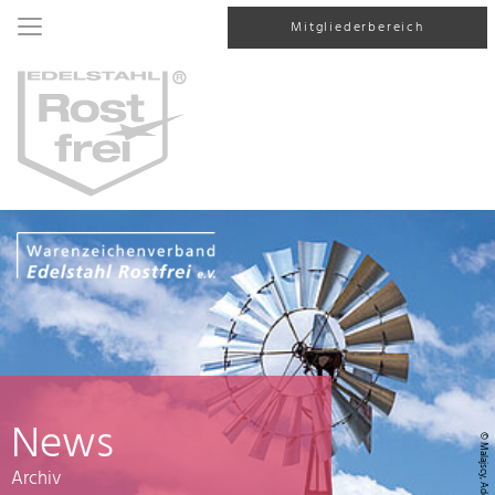
Mitgliederbereich
News
© Malajscy, AdobeStock
Archiv