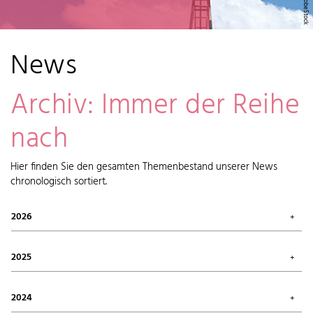
News
Archiv: Immer der Reihe
nach
Hier finden Sie den gesamten Themenbestand unserer News
chronologisch sortiert.
2026
Juli 2026 (1)
Mai 2026 (2)
2025
April 2026 (6)
Februar 2026 (6)
Oktober 2025 (1)
Januar 2026 (7)
September 2025 (4)
2024
August 2025 (7)