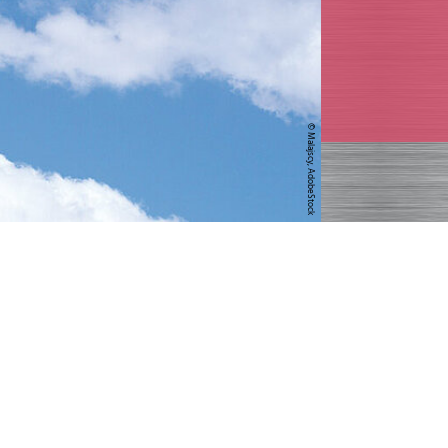
© Malajscy, AdobeStock