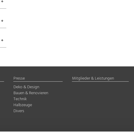
Presse
Mitglieder & Leistungen
Deko & Design
Bauen & Renovieren
Technik
Halbzeuge
Divers