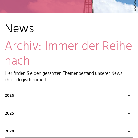
News
Archiv: Immer der Reihe
nach
Hier finden Sie den gesamten Themenbestand unserer News
chronologisch sortiert.
2026
Juli 2026 (1)
Mai 2026 (2)
2025
April 2026 (6)
Februar 2026 (6)
Oktober 2025 (1)
Januar 2026 (7)
September 2025 (4)
2024
August 2025 (7)