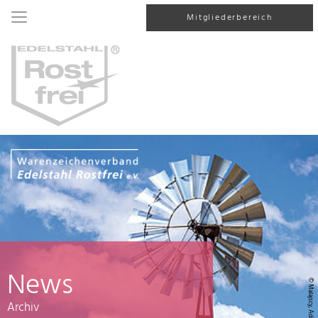
Mitgliederbereich
News
© Malajscy, AdobeStock
Archiv