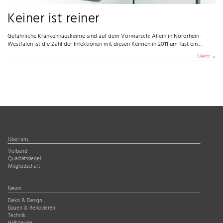
Keiner ist reiner
Gefährliche Krankenhauskeime sind auf dem Vormarsch: Allein in Nordrhein-
Westfalen ist die Zahl der Infektionen mit diesen Keimen in 2011 um fast ein…
Mehr
Über uns
Verband
Qualitätssiegel
Mitgliedschaft
News
Deko & Design
Bauen & Renovieren
Technik