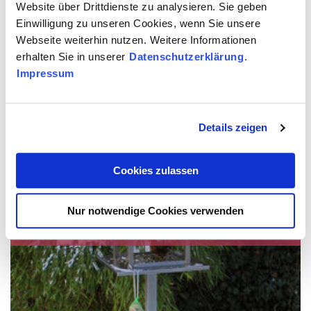
Website über Drittdienste zu analysieren. Sie geben
April 2011 (4)
März 2011 (2)
Einwilligung zu unseren Cookies, wenn Sie unsere
Januar 2011 (1)
Webseite weiterhin nutzen. Weitere Informationen
erhalten Sie in unserer
Datenschutzerklärung
.
Impressum
2010
November 2010 (3)
Oktober 2010 (2)
2009
September 2010 (1)
Details zeigen
Juli 2010 (1)
April 2009 (1)
Juni 2010 (1)
2008
Mai 2010 (5)
Cookies zulassen
März 2010 (1)
November 2008 (4)
Oktober 2008 (1)
x
Nachrichten aus 11/2011
Nur notwendige Cookies verwenden
Divers