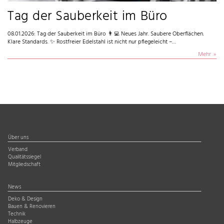
Tag der Sauberkeit im Büro
08.01.2026: Tag der Sauberkeit im Büro 👨‍💻 Neues Jahr. Saubere Oberflächen.
Klare Standards. ✨ Rostfreier Edelstahl ist nicht nur pflegeleicht –…
Mehr
Über uns
Verband
Qualitätssiegel
Mitgliedschaft
News
Deko & Design
Bauen & Renovieren
Technik
Halbzeuge