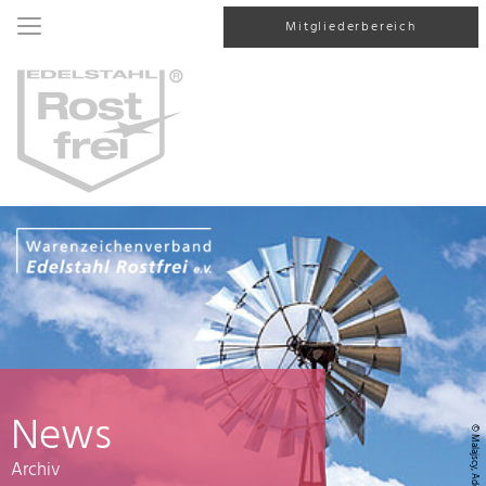
Mitgliederbereich
News
© Malajscy, AdobeStock
Archiv