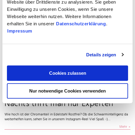
Website über Drittdienste zu analysieren. Sie geben
Ethanol - Interessiert Edelstahl nicht😌🔩 Keine Korrosion. Keine Reaktion. Kein
Einfluss auf Geschmack oder Geruch ✨ Darum Standard in Brauereien &…
Einwilligung zu unseren Cookies, wenn Sie unsere
Mehr
Webseite weiterhin nutzen. Weitere Informationen
erhalten Sie in unserer
Datenschutzerklärung
.
Impressum
Details zeigen
Cookies zulassen
Nur notwendige Cookies verwenden
Nachts trifft man nur Experten
Wie hoch ist der Chromanteil in Edelstahl Rostfrei? Ob die Schwarmintelligenz da
weiterhelfen kann, sehen Sie in unserem Instagram-Reel Viel Spaß :-)…
Mehr