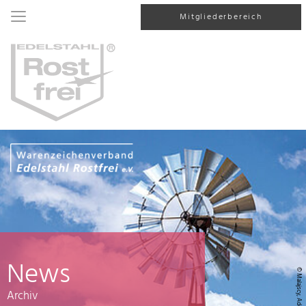
Mitgliederbereich
News
© Malajscy, AdobeStock
Archiv