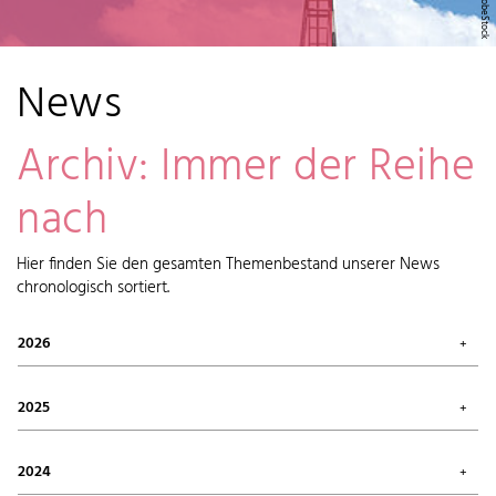
News
Archiv: Immer der Reihe
nach
Hier finden Sie den gesamten Themenbestand unserer News
chronologisch sortiert.
2026
Juli 2026 (1)
Mai 2026 (2)
2025
April 2026 (6)
Februar 2026 (6)
Oktober 2025 (1)
Januar 2026 (7)
September 2025 (4)
2024
August 2025 (7)