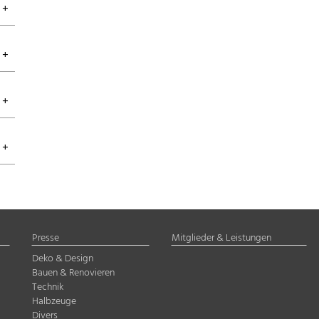
Presse
Mitglieder & Leistungen
Deko & Design
Bauen & Renovieren
Technik
Halbzeuge
Divers