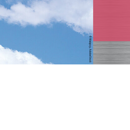
© Malajscy, AdobeStock