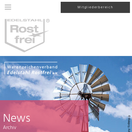
Mitgliederbereich
News
© Malajscy, AdobeStock
Archiv