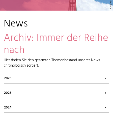
News
Archiv: Immer der Reihe
nach
Hier finden Sie den gesamten Themenbestand unserer News
chronologisch sortiert.
2026
Juli 2026 (1)
Mai 2026 (2)
2025
April 2026 (6)
Februar 2026 (6)
Oktober 2025 (1)
Januar 2026 (7)
September 2025 (4)
2024
August 2025 (7)