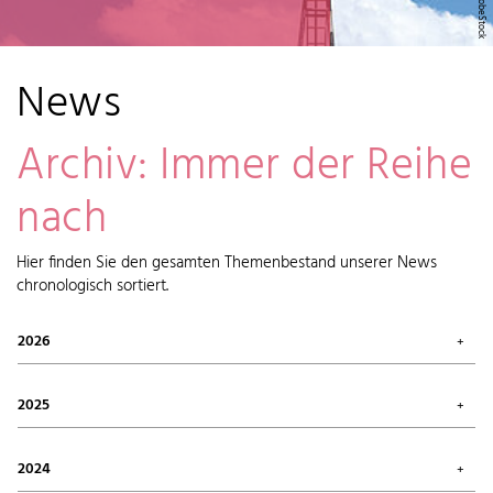
News
Archiv: Immer der Reihe
nach
Hier finden Sie den gesamten Themenbestand unserer News
chronologisch sortiert.
2026
Juli 2026 (1)
Mai 2026 (2)
2025
April 2026 (6)
Februar 2026 (6)
Oktober 2025 (1)
Januar 2026 (7)
September 2025 (4)
2024
August 2025 (7)