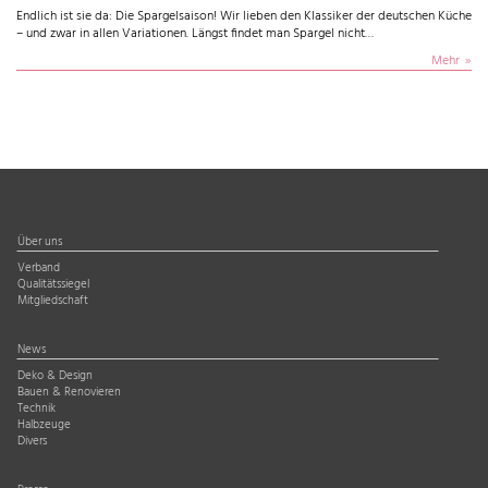
Endlich ist sie da: Die Spargelsaison! Wir lieben den Klassiker der deutschen Küche
– und zwar in allen Variationen. Längst findet man Spargel nicht…
Mehr
Über uns
Verband
Qualitätssiegel
Mitgliedschaft
News
Deko & Design
Bauen & Renovieren
Technik
Halbzeuge
Divers