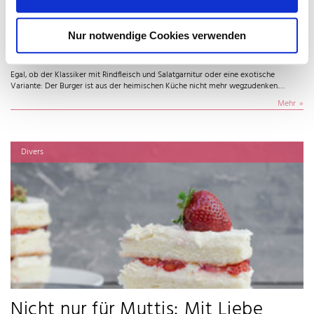
Stilecht: Alles für den perfekten
Nur notwendige Cookies verwenden
Burger
Egal, ob der Klassiker mit Rindfleisch und Salatgarnitur oder eine exotische
Variante: Der Burger ist aus der heimischen Küche nicht mehr wegzudenken.…
Mehr
Divers
Nicht nur für Muttis: Mit Liebe