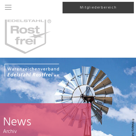
Mitgliederbereich
News
© Malajscy, AdobeStock
Archiv