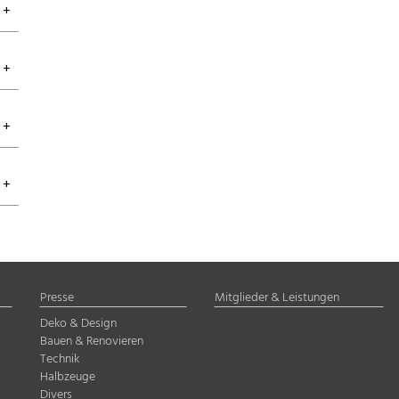
Presse
Mitglieder & Leistungen
Deko & Design
Bauen & Renovieren
Technik
Halbzeuge
Divers