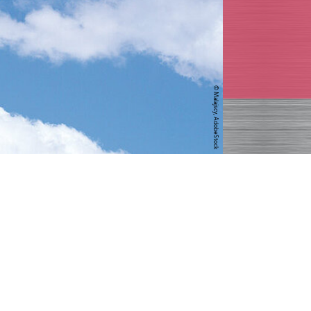
© Malajscy, AdobeStock