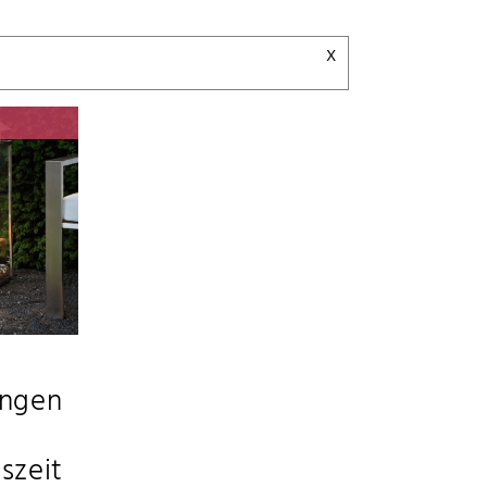
x
ingen
szeit