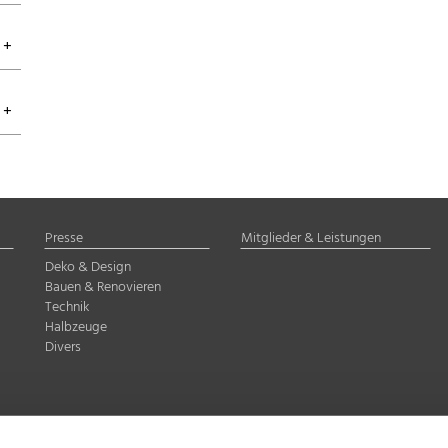
Presse
Mitglieder & Leistungen
Deko & Design
Bauen & Renovieren
Technik
Halbzeuge
Divers
delstahl Rostfrei e.V.
Düsseldorf