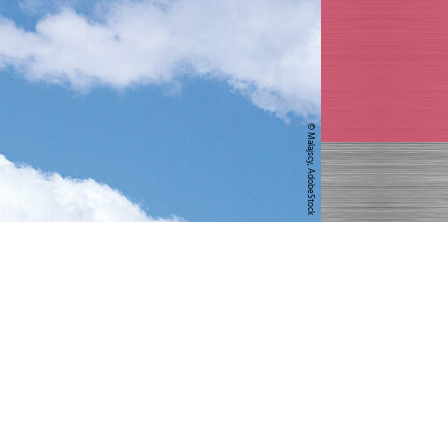
© Malajscy, AdobeStock