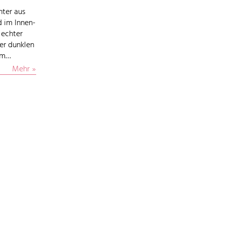
hter aus
d im Innen-
 echter
der dunklen
aum…
Mehr