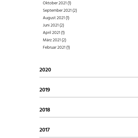
Oktober 2021 (1)
Mai 2022 (1)
September 2021 (2)
April 2022 (1)
August 2021 (1)
März 2022 (1)
Juni 2021 (2)
Februar 2022 (1)
April 2021 (1)
März 2021 (2)
Februar 2021 (1)
2020
September 2020 (6)
Juli 2020 (1)
2019
Mai 2020 (3)
Dezember 2019 (1)
April 2020 (1)
November 2019 (1)
2018
März 2020 (1)
Oktober 2019 (1)
Februar 2020 (1)
Dezember 2018 (1)
September 2019 (1)
November 2018 (1)
2017
August 2019 (1)
Oktober 2018 (1)
Juli 2019 (1)